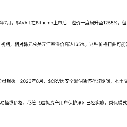
月，$AVAIL在Bithumb上市后，溢价一度飙升至1255%，
上市初期，相对韩元兑美元汇率溢价高达165%。这种价格扭曲可能
盘现象。2023年8月，$CRV因安全漏洞暂停存取期间，本土
交易操纵价格。尽管《虚拟资产用户保护法》已经实施，类似模