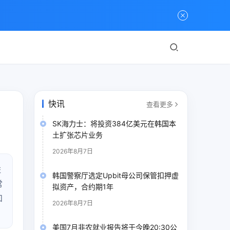
快讯
查看更多
SK海力士：将投资384亿美元在韩国本
土扩张芯片业务
2026年8月7日
溢
韩国警察厅选定Upbit母公司保管扣押虚
常
拟资产，合约期1年
和
2026年8月7日
美国7月非农就业报告将于今晚20:30公