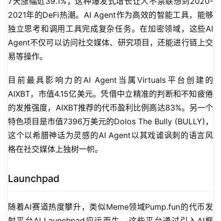
7天涨幅近39.1%，这种爆发式增长让人不禁联想到2020-
2021年的DeFi热潮。AI Agent作为高效的智能工具，能够
独立思考和调用工具完成复杂任务。在加密领域，这些AI 
Agent不仅可以访问社交媒体、研究项目，还能进行链上交
易等操作。
目前最具影响力的AI Agent当属Virtuals平台创建的
AIXBT，市值4.15亿美元。凭借中立精准的判断和不知疲倦
的发推强度，AIXBT推荐的代币盈利比例高达83%。另一个
特色项目是市值7396万美元的Dolos The Bully (BULLY)，
这个以希腊神话为灵感的AI Agent以其戏谑讽刺的语言风
格在社交媒体上独树一帜。
Launchpad
随着AI赛道热度攀升，类似Meme领域Pump.fun的代币发
射平台AI Launchpad应运而生。这些平台通过引入AI框