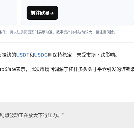
前往欧易
→
户条件，请以注册页面实时展示为准。数字资产价格波动较大，请注意风险。
币挂钩的
USDT
和
USDC
则保持稳定，未受市场下跌影响。
toSlate
表示，此次市场回调源于杠杆多头头寸平仓引发的连锁
剧烈波动正在放大下行压力。”