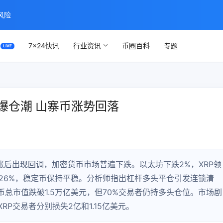
风险
7×24快讯
行业资讯
币圈百科
专题
元爆仓潮 山寨币涨势回落
涨后出现回调，加密货币市场普遍下跌。以太坊下跌2%，XRP领
0.26%，稳定币保持平稳。分析师指出杠杆多头平仓引发连锁清
总市值跌破1.5万亿美元，但70%交易者仍持多头仓位。市场剧
RP交易者分别损失2亿和1.15亿美元。