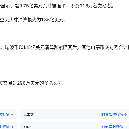
告显示，超9.76亿美元头寸被强平，涉及31.6万名交易者。
空头头寸清算损失为1.35亿美元。
。瑞波币以1.15亿美元清算额紧随其后。其他山寨币交易者合计
DC交易对296万美元的多头头寸。
实时行情 →
以太坊
ETH 实时行情 →
实时行情 →
XRP
XRP 实时行情 →