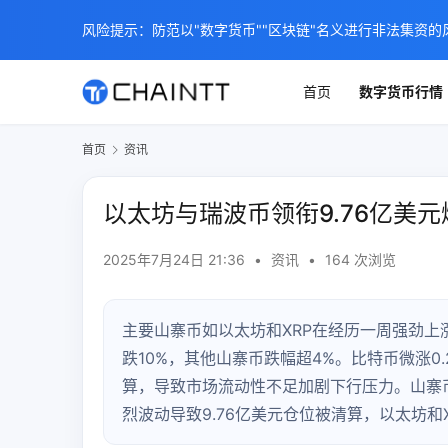
风险提示：防范以"数字货币""区块链"名义进行非法集资的
首页
数字货币行情
首页
资讯
以太坊与瑞波币领衔9.76亿美
2025年7月24日 21:36
•
资讯
•
164 次浏览
主要山寨币如以太坊和XRP在经历一周强劲上
跌10%，其他山寨币跌幅超4%。比特币微涨
算，导致市场流动性不足加剧下行压力。山寨币
烈波动导致9.76亿美元仓位被清算，以太坊和X