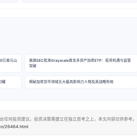
10亿美元山
美国SEC批准Grayscale首支多资产加密ETP：投资机遇与监管
突破
闪耀
揭秘加密货币领域五大最具影响力人物及其战略布局
本平台任何投资建议。投资决策需建立在独立思考之上，本文内容仅供参考，
cn/26464.html