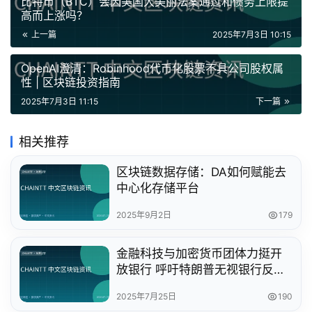
比特币（BTC）会因美国大美丽法案通过和债务上限提
高而上涨吗？
上一篇
2025年7月3日 10:15
OpenAI澄清：Robinhood代币化股票不具公司股权属
性 | 区块链投资指南
2025年7月3日 11:15
下一篇
相关推荐
区块链数据存储：DA如何赋能去
中心化存储平台
2025年9月2日
179
金融科技与加密货币团体力挺开
放银行 呼吁特朗普无视银行反对
推动改革
2025年7月25日
190