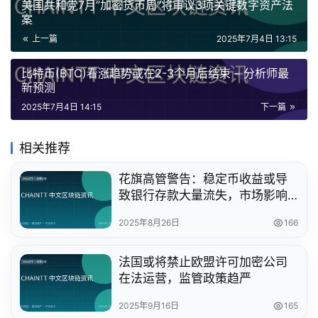
美国共和党7月”加密货币周”将审议3项关键数字资产法
案
上一篇
2025年7月4日 13:15
比特币(BTC)看涨趋势或在2-3个月后结束 – 分析师最
新预测
2025年7月4日 14:15
下一篇
相关推荐
花旗高管警告：稳定币收益或导
致银行存款大量流失，市场影响
几何？
2025年8月26日
166
法国或将禁止欧盟许可加密公司
在法运营，监管政策趋严
2025年9月16日
165