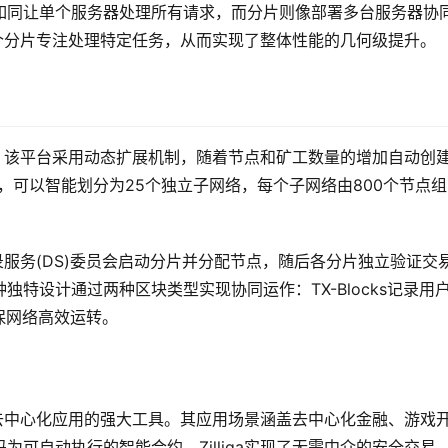
如同让单个服务器处理所有请求，而分片则像部署多台服务器协
，每个分片专注处理特定任务，从而实现了整体性能的几何级提升。
特征。该平台采用动态扩展机制，随着节点和矿工数量的增加自动创
时，可以智能划分为25个独立子网络，每个子网络由800个节点组
目录服务(DS)委员会启动分片并分配节点，随后各分片独立验证交
特设计通过两种区块类型实现协同运作：TX-Blocks记录用
确保网络高效运转。
构建去中心化应用的强大工具。其应用场景涵盖去中心化金融、游戏
可自动执行的智能合约，Zilliqa实现了无需中介的安全交易