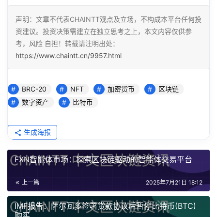
声明：文章不代表CHAINTT观点及立场，不构成本平台任何投
资建议。投资决策需建立在独立思考之上，本文内容仅供参
考，风险 自担！转载请注明出处：
https://www.chaintt.cn/9957.html
BRC-20
NFT
加密货币
区块链
数字资产
比特币
生成海报
FXN智能体市场：探索区块链驱动的智能体交易平台
上一篇
2025年7月21日 18:12
IMF报告：萨尔瓦多签署贷款协议后暂停比特币(BTC)
购买