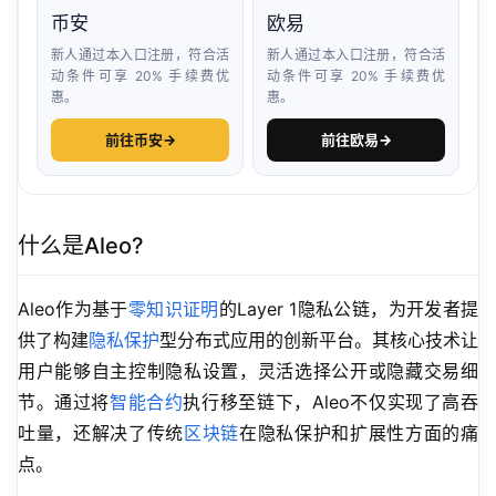
币安
欧易
新人通过本入口注册，符合活
新人通过本入口注册，符合活
动条件可享 20% 手续费优
动条件可享 20% 手续费优
惠。
惠。
前往币安
→
前往欧易
→
什么是Aleo?
Aleo作为基于
零知识证明
的Layer 1隐私公链，为开发者提
供了构建
隐私保护
型分布式应用的创新平台。其核心技术让
用户能够自主控制隐私设置，灵活选择公开或隐藏交易细
节。通过将
智能合约
执行移至链下，Aleo不仅实现了高吞
吐量，还解决了传统
区块链
在隐私保护和扩展性方面的痛
点。