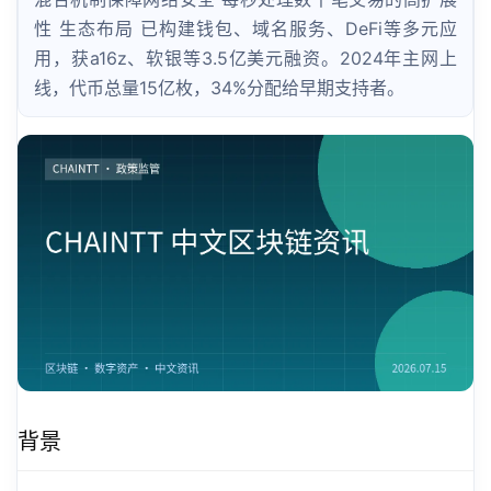
性 生态布局 已构建钱包、域名服务、DeFi等多元应
用，获a16z、软银等3.5亿美元融资。2024年主网上
线，代币总量15亿枚，34%分配给早期支持者。
背景