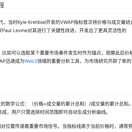
程
年代，当时Kyle Krehbiel开发的VWAP指标首次将价格与成交量结
ul Levine对其进行了关键性改进，开发出了更具灵活性的
，比如可以选取某个重要市场事件发生时作为锚点，观察此后价
WAP迅速成为
Web3
领域的重要分析工具，为市场研究开辟了新的
而强大的数学公式：（价格×成交量的累计总和）/成交量的累计总和
集成，用户只需选择时间范围即可自动生成分析曲线。
格线的相对位置传递着重要市场信号。当指标线高于当前价格时，通常