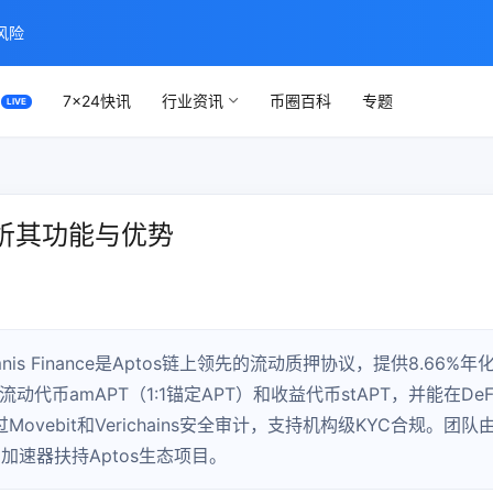
风险
7×24快讯
行业资讯
币圈百科
专题
面解析其功能与优势
Amnis Finance是Aptos链上领先的流动质押协议，提供8.66%年
动代币amAPT（1:1锚定APT）和收益代币stAPT，并能在DeF
vebit和Verichains安全审计，支持机构级KYC合规。团队
m加速器扶持Aptos生态项目。