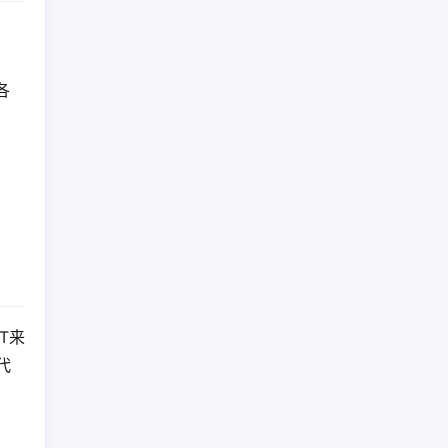
各
T来
代