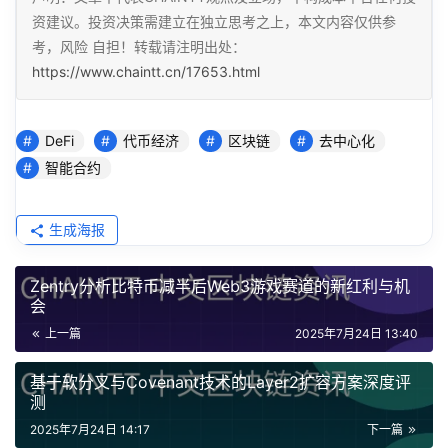
资建议。投资决策需建立在独立思考之上，本文内容仅供参
考，风险 自担！转载请注明出处：
https://www.chaintt.cn/17653.html
DeFi
代币经济
区块链
去中心化
智能合约
生成海报
Zentry分析比特币减半后Web3游戏赛道的新红利与机
会
上一篇
2025年7月24日 13:40
基于软分叉与Covenant技术的Layer2扩容方案深度评
测
2025年7月24日 14:17
下一篇