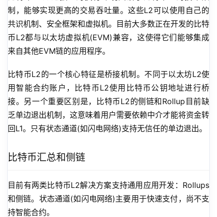
制，能够实现更高的交易吞吐量。这些L2可以使用自己的
共识机制、安全框架和虚拟机。目前大多数正在开发的比特
币L2都与以太坊虚拟机(EVM)兼容，这使得它们能够集成
来自其他EVM链的应用程序。
比特币L2的一个核心特征是桥接机制。不同于以太坊L2使
用智能合约账户，比特币L2使用比特币公钥地址进行桥
接。另一个重要区别是，比特币L2的侧链和Rollup目前缺
乏单边退出机制，这意味着用户需要依赖中介才能将资金转
回L1。只有状态通道(如闪电网络)支持无信任的单边退出。
比特币汇总和侧链
目前有两类比特币L2解决方案支持通用应用开发：Rollups
和侧链。状态通道(如闪电网络)主要用于快速支付，尚不支
持智能合约。