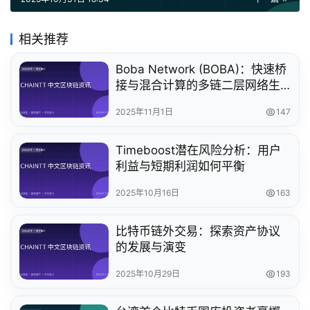
相关推荐
Boba Network (BOBA)：快速桥
接与混合计算的多链二层网络生
态系统
2025年11月1日
147
Timeboost潜在风险分析：用户
利益与短期利润如何平衡
2025年10月16日
163
比特币链外交易：探索资产协议
的发展与演变
2025年10月29日
193