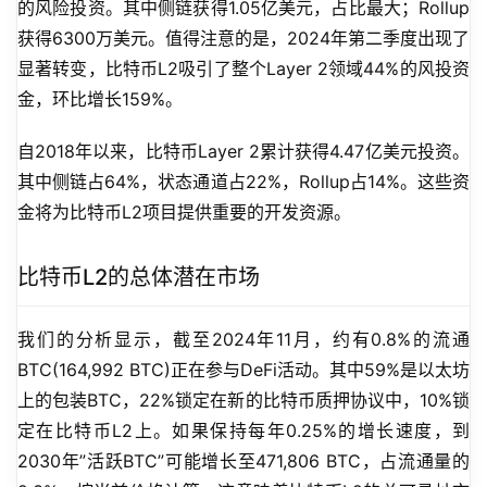
的风险投资。其中侧链获得1.05亿美元，占比最大；Rollup
获得6300万美元。值得注意的是，2024年第二季度出现了
显著转变，比特币L2吸引了整个Layer 2领域44%的风投资
金，环比增长159%。
自2018年以来，比特币Layer 2累计获得4.47亿美元投资。
其中侧链占64%，状态通道占22%，Rollup占14%。这些资
金将为比特币L2项目提供重要的开发资源。
比特币L2的总体潜在市场
我们的分析显示，截至2024年11月，约有0.8%的流通
BTC(164,992 BTC)正在参与DeFi活动。其中59%是以太坊
上的包装BTC，22%锁定在新的比特币质押协议中，10%锁
定在比特币L2上。如果保持每年0.25%的增长速度，到
2030年”活跃BTC”可能增长至471,806 BTC，占流通量的