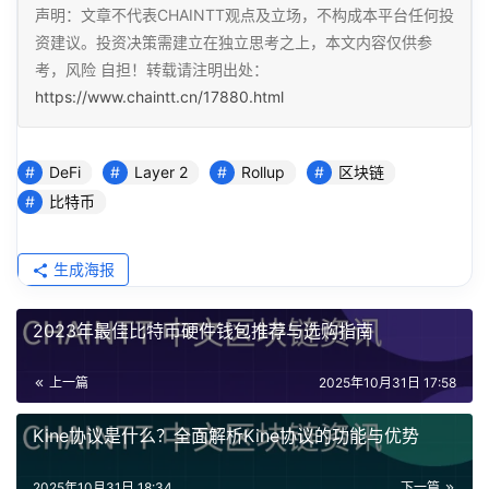
声明：文章不代表CHAINTT观点及立场，不构成本平台任何投
资建议。投资决策需建立在独立思考之上，本文内容仅供参
考，风险 自担！转载请注明出处：
https://www.chaintt.cn/17880.html
DeFi
Layer 2
Rollup
区块链
比特币
生成海报
2023年最佳比特币硬件钱包推荐与选购指南
上一篇
2025年10月31日 17:58
Kine协议是什么？全面解析Kine协议的功能与优势
2025年10月31日 18:34
下一篇