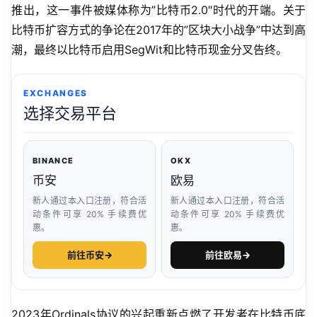
推出，这一事件被媒体称为”比特币2.0″时代的开端。关于
比特币扩容方式的争论在2017年的”区块大小战争”中达到高
潮，最终以比特币启用SegWit和比特币现金分叉告终。
EXCHANGES
选择交易平台
BINANCE
OKX
币安
欧易
新人通过本入口注册，符合活
新人通过本入口注册，符合活
动条件可享 20% 手续费优
动条件可享 20% 手续费优
惠。
惠。
前往币安
→
前往欧易
→
2023年Ordinals协议的兴起重新点燃了开发者在比特币底