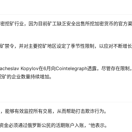
的加密挖矿行业，因为目前矿工缺乏安全出售所挖加密货币的官方
的挖矿禁令，并对主要挖矿地区设定了季节性限制，以应对不断增
heslav Kopylov在6月向Cointelegraph透露，尽管存在限
挖矿的企业数量持续增加。
机构，能够有效监控所有交易，从而帮助打击欺诈行为。
资金必须通过俄罗斯公民的活期账户入账，”他表示。