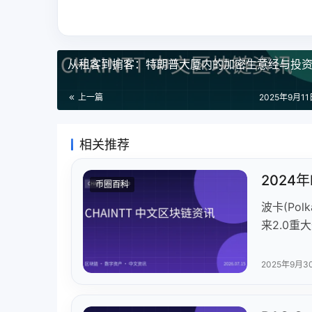
从租客到掮客：特朗普大厦内的加密生意经与投
上一篇
2025年9月11日
相关推荐
2024
币圈百科
波卡(Po
来2.0
链，月活
表现优异，
2025年9月3
扩展等创
链peaq