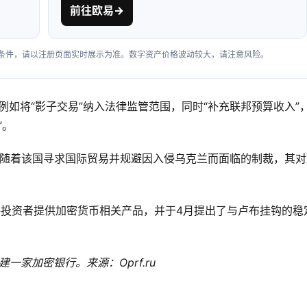
前往欧易
→
户条件，请以注册页面实时展示为准。数字资产价格波动较大，请注意风险。
”，例如将“影子交易”纳入法律监管范围，同时“补充联邦预算收入”
”。
但随着该国寻求国际贸易并规避因入侵乌克兰而面临的制裁，其对
格投资者提供加密货币相关产品，并于4月提出了与卢布挂钩的稳
创建一家加密银行。来源：Oprf.ru