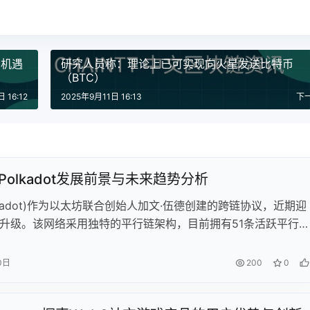
资机遇
研究人员称：理论上已可实现向火星发送比特币
（BTC）
 16:12
2025年9月11日 16:13
下
年Polkadot发展前景与未来趋势分析
lkadot)作为以太坊联合创始人加文·伍德创建的跨链协议，近期迎
重大升级。该网络采用独特的平行链架构，目前拥有51条活跃平行
用户约25万。数据显示，波卡在中本聪系数和开发者活跃度方面
761名全职开发者排名行业第四。 2.0升级引入异步支持、弹性
0日
200
0
新功能，特别是敏捷核心时间机制显著降低开发门槛。DePIN专
已吸引45个项目入驻，成为重要增长点。尽管DOT代币表现低迷