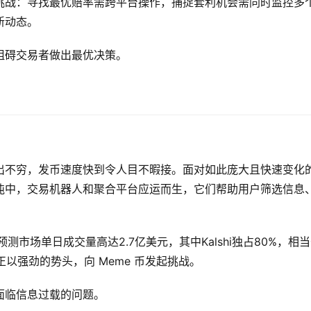
挑战：寻找最优赔率需跨平台操作，捕捉套利机会需同时监控多
新动态。
阻碍交易者做出最优决策。
新币层出不穷，发币速度快到令人目不暇接。面对如此庞大且快速变化
沌中，交易机器人和聚合平台应运而生，它们帮助用户筛选信息
市场单日成交量高达2.7亿美元，其中Kalshi独占80%，相
场正以强劲的势头，向 Meme 币发起挑战。
面临信息过载的问题。