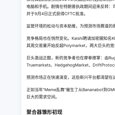
电脑和手机。剧情在特朗普执政期间迎来反转：司法调
并于9月4日正式获得CFTC批准。
监管环境的松动与资本助推，为预测市场赛道的
竞争格局也在悄然变化。Kalshi聘请加密圈知名KOL 
其周交易量开始反超Polymarket，两大巨头的
巨头激战正酣，新的竞争者也在摩拳擦掌：由Rug Radio
Truemarkets、HedgehogMarket、DriftProto
预测市场正在快速演变，这些新兴平台都渴望在
正如当年“Meme乱舞”催生了从Bananabot
巨大的需求空间。
聚合器雏形初现