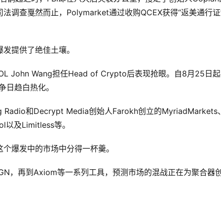
查戛然而止，Polymarket通过收购QCEX获得“返美通行证
爆发提供了绝佳土壤。
John Wang担任Head of Crypto后表现抢眼。自8月25日
竞争日趋白热化。
和Decrypt Media创始人Farokh创立的MyriadMarkets
col以及Limitless等。
这个爆发中的市场中分得一杯羹。
到GMGN，再到Axiom等一系列工具，预测市场的混战正在为聚合器