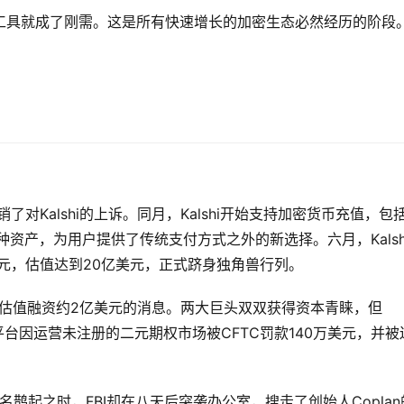
工具就成了刚需。这是所有快速增长的加密生态必然经历的阶段
对Kalshi的上诉。同月，Kalshi开始支持加密货币充值，包
P等多种资产，为用户提供了传统支付方式之外的新选择。六月，Kalsh
.85亿美元，估值达到20亿美元，正式跻身独角兽行列。
亿美元估值融资约2亿美元的消息。两大巨头双双获得资本青睐，但
，该平台因运营未注册的二元期权市场被CFTC罚款140万美元，并被
鹊起之时，FBI却在八天后突袭办公室，搜走了创始人Coplan