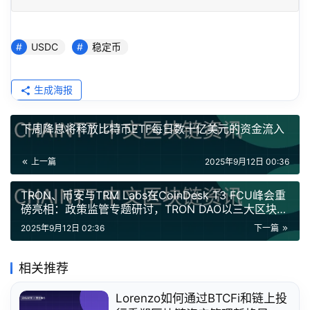
USDC
稳定币
生成海报
下周降息将释放比特币ETF每日数十亿美元的资金流入
上一篇
2025年9月12日 00:36
TRON、币安与TRM Labs在CoinDesk T3 FCU峰会重
磅亮相：政策监管专题研讨，TRON DAO以三大区块赞
助商身份登场
2025年9月12日 02:36
下一篇
相关推荐
Lorenzo如何通过BTCFi和链上投