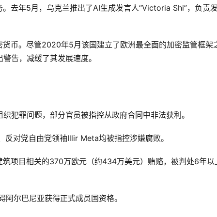
年5月，乌克兰推出了AI生成发言人“Victoria Shi”，负责
密货币。尽管2020年5月该国建立了欧洲最全面的加密监管框架
出警告，减缓了其发展速度。
组织犯罪问题，部分官员被指控从政府合同中非法获利。
统、反对党自由党领袖Illir Meta均被指控涉嫌腐败。
收受与建筑项目相关的370万欧元（约434万美元）贿赂，被判处6年以
阻碍阿尔巴尼亚获得正式成员国资格。