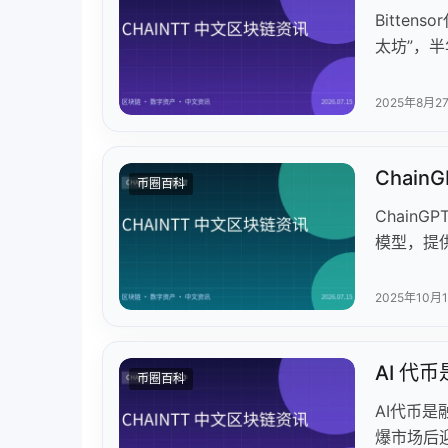
Bitte
太坊”，
热度的”T
册成本从2
2025年8月2
TAO处于
新提案拟
Chai
泡沫间艰
币圈百科
ChainG
模型，提
其SDK/
Chain 
2025年10月
Pad构
性挖矿。近
AI 代
发合作，
币圈百科
AI代币是
爆市场后