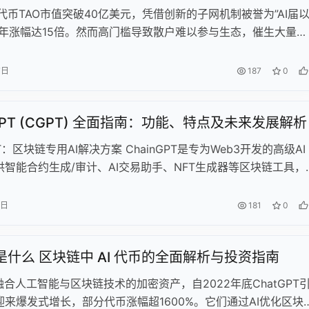
nsor代币TAO市值突破40亿美元，凭借创新的子网机制被誉为”AI届
半年涨幅达15倍。然而高门槛导致散户难以参与生态，催生大量蹭
AO生态”土狗项目，部分代币短期涨幅超50倍但迅速归零。子网
00TAO飙升至超700万美元，验证节点被头部玩家垄断，87%
7日
187
0
质押状态。尽管Vitalik等大佬站台，Bittensor仍面临流动性困境
引入双代币机制改善生态。当前AI热潮下，TAO在技术创新与投
nGPT (CGPT) 全面指南：功能、特点及未来发展解析
难平衡。
PT：区块链专用AI解决方案 ChainGPT是专为Web3开发的高级AI
供智能合约生成/审计、AI交易助手、NFT生成器等区块链工具，
API支持生态集成。作为BNB链上首个AI基础设施，项目获BNB
Gas Grant及谷歌等机构认可，通过质押系统和IDO平台ChainGPT
1日
181
0
建生态。原生代币CGPT采用通缩模型，赋能治理、产品访问及流动
期推出100万美元Web3-AI资助计划，并与Polygon达成NFT开
币是什么 区块链中 AI 代币的全面解析与投资指南
展现强劲发展潜力。
融合人工智能与区块链技术的加密资产，自2022年底ChatGPT
迎来爆发式增长，部分代币涨幅超1600%。它们通过AI优化区块