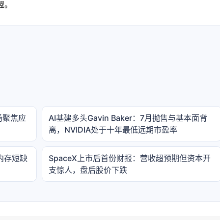
盟。
场聚焦应
AI基建多头Gavin Baker：7月抛售与基本面背
离，NVIDIA处于十年最低远期市盈率
内存短缺
SpaceX上市后首份财报：营收超预期但资本开
支惊人，盘后股价下跌