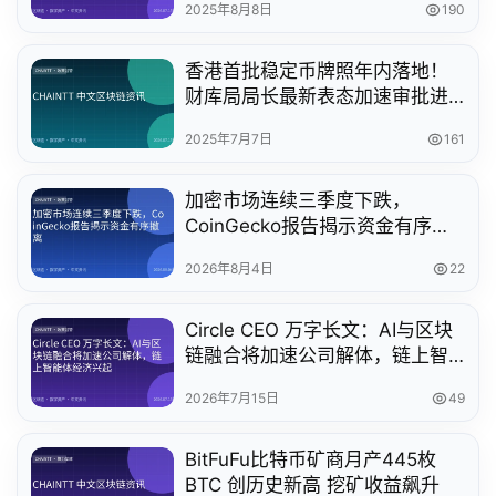
2025年8月8日
190
香港首批稳定币牌照年内落地！
财库局局长最新表态加速审批进
程
2025年7月7日
161
加密市场连续三季度下跌，
CoinGecko报告揭示资金有序撤
离
2026年8月4日
22
Circle CEO 万字长文：AI与区块
链融合将加速公司解体，链上智
能体经济兴起
2026年7月15日
49
BitFuFu比特币矿商月产445枚
BTC 创历史新高 挖矿收益飙升