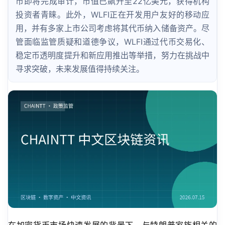
币即将完成审计，市值已飙升至22亿美元，获得机构
投资者青睐。此外，WLFI正在开发用户友好的移动应
用，并有多家上市公司考虑将其代币纳入储备资产。尽
管面临监管质疑和道德争议，WLFI通过代币交易化、
稳定币透明度提升和新应用推出等举措，努力在挑战中
寻求突破，未来发展值得持续关注。