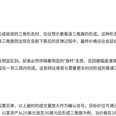
形成收敛的三角形态时，往往预示着看涨三角旗的形成。这种形
跌三角旗则出现在急剧下跌后的反弹过程中，最终价格往往会延
明显区别。前者必然伴随着明显的”旗杆”走势，且回撤幅度通
一般在一到三周内完成。这些特征使其与需要更长时间形成的普通
设置买单，以上破时的成交量放大作为确认信号。目标价位可通
以某资产从20美元涨至30美元后形成三角旗为例，当价格在2