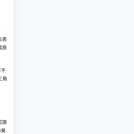
态表
续原
常不
三角
过旗
8美