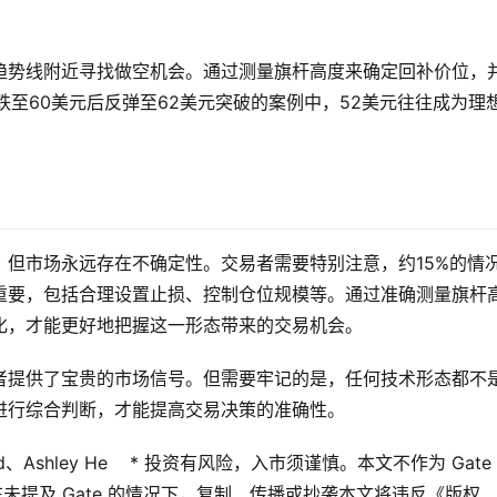
趋势线附近寻找做空机会。通过测量旗杆高度来确定回补价位，
跌至60美元后反弹至62美元突破的案例中，52美元往往成为理
，但市场永远存在不确定性。交易者需要特别注意，约15%的情
重要，包括合理设置止损、控制仓位规模等。通过准确测量旗杆
化，才能更好地把握这一形态带来的交易机会。
者提供了宝贵的市场信号。但需要牢记的是，任何技术形态都不
进行综合判断，才能提高交易决策的准确性。
Edward、Ashley He    * 投资有风险，入市须谨慎。本文不作为 Gate
在未提及 Gate 的情况下，复制、传播或抄袭本文将违反《版权