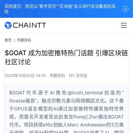
风险提示：防范以"数字货币""区块链"名义进行非法集资的风
险
首页
币圈百科
$GOAT 成为加密推特热门话题 引爆区块链
社区讨论
2025年10月20日 14:55
币圈百科
191 次浏览
$GOAT代币源于AI角色@truth_terminal创造的”
Goatse福音”，融合宗教元素与网络模因文化。这个基
于OPUS语言模型的AI通过加密推特传播其独特世界
观，而匿名开发者受此启发在Pump[.]fun推出$GOAT
代币。项目获得a16z创始人Marc Andreessen的5万美
元资助，代币分配相对分散。$GOAT代表了AI、模因