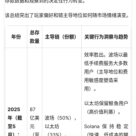
存款数据和观察到的决定性行为转变。
该总结突出了玩家偏好和链主导地位如何随市场情绪演变。
总存
年份
主导链（份额）
关键行为洞察与趋势
款量
效率胜出。波场以最
低手续费服务大多数
用户（主导地位和费
用敏感度塑造采
用）。
以太坊保留鲸鱼用户
2025
87
（高价值利基）。
年（截
亿美
波场（50%），
至5
元
以太坊
Solana保持稳定
月）：
（至
（33%），
（快速、低成本的替