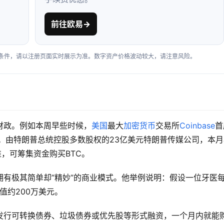
前往欧易
→
户条件，请以注册页面实时展示为准。数字资产价格波动较大，请注意风险。
财政。例如本周早些时候，
美国
最大
加密货币
交易所
Coinbase
首
政。由特朗普总统控股多数股权的23亿美元特朗普传媒公司，本月
准，可筹集资金购买BTC。
拥有极其简单却”精妙”的商业模式。他举例说明：假设一位牙医
总值约200万美元。
过发行可转换债券、垃圾债券或优先股等形式融资，一个月内就能