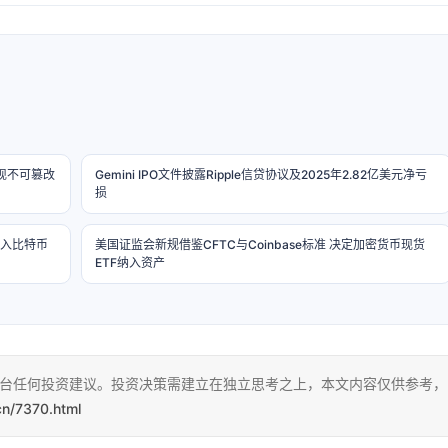
实现不可篡改
Gemini IPO文件披露Ripple信贷协议及2025年2.82亿美元净亏
损
纳入比特币
美国证监会新规借鉴CFTC与Coinbase标准 决定加密货币现货
ETF纳入资产
本平台任何投资建议。投资决策需建立在独立思考之上，本文内容仅供参考，
cn/7370.html