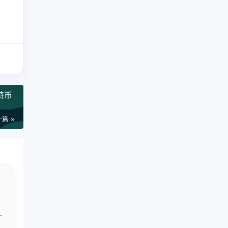
特币
一篇
应
存